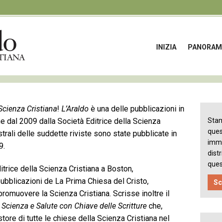
INIZIA
PANORAM
 Scienza Cristiana
!
L’Araldo
è una delle pubblicazioni in
ne dal 2009 dalla Società Editrice della Scienza
Sta
que
trali delle suddette riviste sono state pubblicate in
imma
009.
distr
ques
trice della Scienza Cristiana a Boston,
bblicazioni de La Prima Chiesa del Cristo,
Sc
promuovere la Scienza Cristiana. Scrisse inoltre il
,
Scienza e Salute con Chiave delle Scritture
che,
store di tutte le chiese della Scienza Cristiana nel