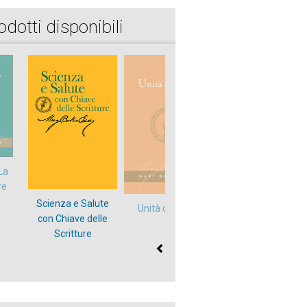
odotti disponibili
La
re
Scienza e Salute
Libro elettronico
Unità del Bene
con Chiave delle
italiano-francese
Scritture