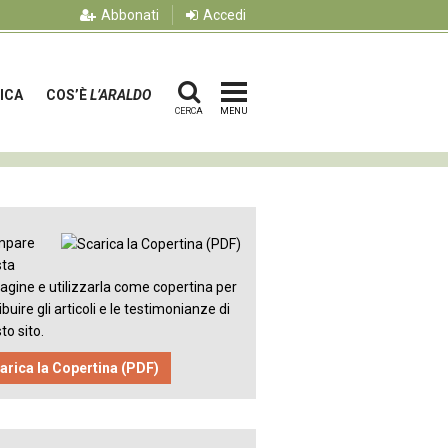
Abbonati
Accedi
ICA
COS’È
L’ARALDO
CERCA
MENU
mpare
sta
gine e utilizzarla come copertina per
ibuire gli articoli e le testimonianze di
to sito.
arica la Copertina (PDF)