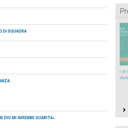
Pr
RO DI SQUADRA
Manuale de 
Chiesa Mad
TANZA
Libro elettronico
italiano-francese
E DIO MI AVREBBE GUARITA»